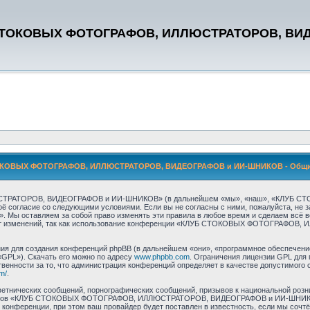
СТОКОВЫХ ФОТОГРАФОВ, ИЛЛЮСТРАТОРОВ, ВИ
КОВЫХ ФОТОГРАФОВ, ИЛЛЮСТРАТОРОВ, ВИДЕОГРАФОВ и ИИ-ШНИКОВ - Общи
СТРАТОРОВ, ВИДЕОГРАФОВ и ИИ-ШНИКОВ» (в дальнейшем «мы», «наш», «КЛУБ 
своё согласие со следующими условиями. Если вы не согласны с ними, пожалуйста, 
авляем за собой право изменять эти правила в любое время и сделаем всё возм
едмет изменений, так как использование конференции «КЛУБ СТОКОВЫХ ФОТОГРАФ
я для создания конференций phpBB (в дальнейшем «они», «программное обеспечение
«GPL»). Скачать его можно по адресу
www.phpbb.com
. Ограничения лицензии GPL для 
венности за то, что администрация конференций определяет в качестве допустимого 
m/
.
етнических сообщений, порнографических сообщений, призывов к национальной розн
 форумов «КЛУБ СТОКОВЫХ ФОТОГРАФОВ, ИЛЛЮСТРАТОРОВ, ВИДЕОГРАФОВ и ИИ-ШНИКОВ
конференции, при этом ваш провайдер будет поставлен в известность, если мы сочт