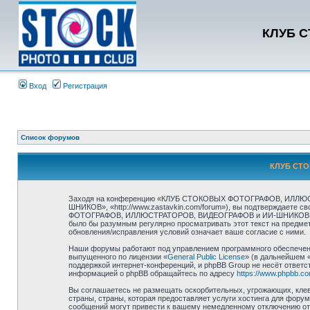
КЛУБ 
Вход
Регистрация
Список форумов
КЛУБ СТО
Заходя на конференцию «КЛУБ СТОКОВЫХ ФОТОГРАФОВ, ИЛЛЮ
ШНИКОВ», «http://www.zastavkin.com/forum»), вы подтверждаете 
ФОТОГРАФОВ, ИЛЛЮСТРАТОРОВ, ВИДЕОГРАФОВ и ИИ-ШНИКОВ». Мы ост
было бы разумным регулярно просматривать этот текст на пр
обновления/исправления условий означает ваше согласие с ними.
Наши форумы работают под управлением программного обеспечени
выпущенного по лицензии «
General Public License
» (в дальнейшем 
поддержкой интернет-конференций, и phpBB Group не несёт ответст
информацией о phpBB обращайтесь по адресу
https://www.phpbb.co
Вы соглашаетесь не размещать оскорбительных, угрожающих, клев
страны, страны, которая предоставляет услуги хостинга для
сообщений могут привести к вашему немедленному отключению от 