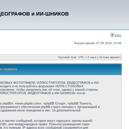
ДЕОГРАФОВ и ИИ-ШНИКОВ
FAQ
Текущее время: 07 08 2026, 22:46
Часовой пояс: UTC + 2 часа [ Летнее время ]
е правила
СТОКОВЫХ ФОТОГРАФОВ, ИЛЛЮСТРАТОРОВ, ВИДЕОГРАФОВ и ИИ-
не заходите и не пользуйтесь форумами «КЛУБ СТОКОВЫХ
ожное, чтобы уведомить вас об этом, однако с вашей стороны
ОВ, ИЛЛЮСТРАТОРОВ, ВИДЕОГРАФОВ и ИИ-ШНИКОВ» после
 phpBB», «www.phpbb.com», «phpBB Group», «phpBB Teams»),
программного обеспечения phpBB строго связаны с организацией и
содержания и/или поведения в них. За дополнительной
и и прочих сообщений, которые могут нарушить законы вашей
», или международное право. Попытки размещения таких
ём это нужным. IP-адреса всех сообщений сохраняются для