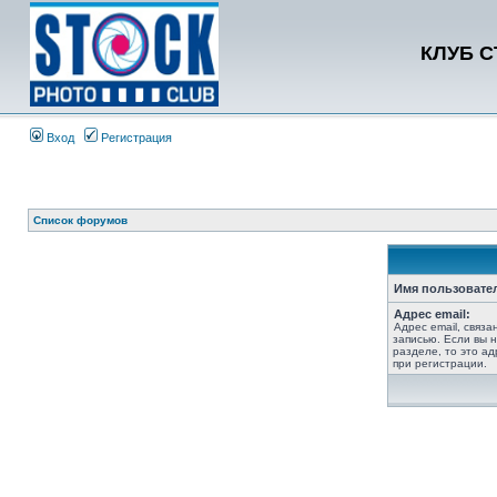
КЛУБ 
Вход
Регистрация
Список форумов
Имя пользовате
Адрес email:
Адрес email, связ
записью. Если вы 
разделе, то это ад
при регистрации.