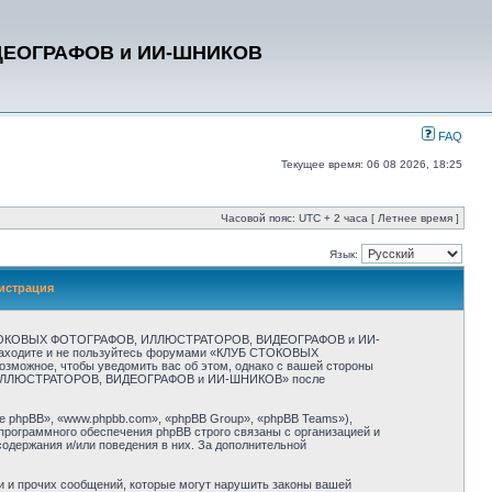
ДЕОГРАФОВ и ИИ-ШНИКОВ
FAQ
Текущее время: 06 08 2026, 18:25
Часовой пояс: UTC + 2 часа [ Летнее время ]
Язык:
страция
СТОКОВЫХ ФОТОГРАФОВ, ИЛЛЮСТРАТОРОВ, ВИДЕОГРАФОВ и ИИ-
не заходите и не пользуйтесь форумами «КЛУБ СТОКОВЫХ
ожное, чтобы уведомить вас об этом, однако с вашей стороны
ОВ, ИЛЛЮСТРАТОРОВ, ВИДЕОГРАФОВ и ИИ-ШНИКОВ» после
 phpBB», «www.phpbb.com», «phpBB Group», «phpBB Teams»),
программного обеспечения phpBB строго связаны с организацией и
содержания и/или поведения в них. За дополнительной
и и прочих сообщений, которые могут нарушить законы вашей