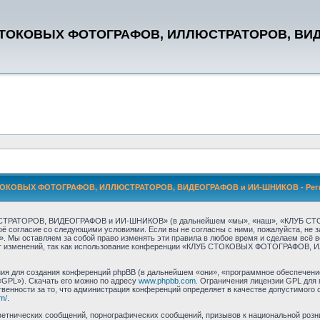
СТОКОВЫХ ФОТОГРАФОВ, ИЛЛЮСТРАТОРОВ, ВИ
ОКОВЫХ ФОТОГРАФОВ, ИЛЛЮСТРАТОРОВ, ВИДЕОГРАФОВ и ИИ-ШНИКОВ - Реги
СТРАТОРОВ, ВИДЕОГРАФОВ и ИИ-ШНИКОВ» (в дальнейшем «мы», «наш», «КЛУБ 
своё согласие со следующими условиями. Если вы не согласны с ними, пожалуйста, 
авляем за собой право изменять эти правила в любое время и сделаем всё возм
едмет изменений, так как использование конференции «КЛУБ СТОКОВЫХ ФОТОГРАФ
я для создания конференций phpBB (в дальнейшем «они», «программное обеспечение
«GPL»). Скачать его можно по адресу
www.phpbb.com
. Ограничения лицензии GPL для 
венности за то, что администрация конференций определяет в качестве допустимого 
m/
.
етнических сообщений, порнографических сообщений, призывов к национальной розн