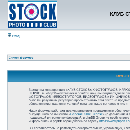
КЛУБ 
Вход
Список форумов
КЛУБ СТ
Заходя на конференцию «КЛУБ СТОКОВЫХ ФОТОГРАФОВ, ИЛЛЮ
ШНИКОВ», «http://www.zastavkin.com/forum»), вы подтверждаете 
ФОТОГРАФОВ, ИЛЛЮСТРАТОРОВ, ВИДЕОГРАФОВ и ИИ-ШНИКОВ». Мы ост
было бы разумным регулярно просматривать этот текст на пр
обновления/исправления условий означает ваше согласие с ними.
Наши форумы работают под управлением программного обеспечени
выпущенного по лицензии «
General Public License
» (в дальнейшем 
поддержкой интернет-конференций, и phpBB Group не несёт ответст
информацией о phpBB обращайтесь по адресу
https://www.phpbb.co
Вы соглашаетесь не размещать оскорбительных, угрожающих, клев