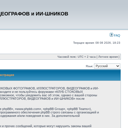
ДЕОГРАФОВ и ИИ-ШНИКОВ
FAQ
Текущее время: 08 08 2026, 18:23
Часовой пояс: UTC + 2 часа [ Летнее время ]
Язык:
страция
СТОКОВЫХ ФОТОГРАФОВ, ИЛЛЮСТРАТОРОВ, ВИДЕОГРАФОВ и ИИ-
не заходите и не пользуйтесь форумами «КЛУБ СТОКОВЫХ
ожное, чтобы уведомить вас об этом, однако с вашей стороны
ОВ, ИЛЛЮСТРАТОРОВ, ВИДЕОГРАФОВ и ИИ-ШНИКОВ» после
 phpBB», «www.phpbb.com», «phpBB Group», «phpBB Teams»),
программного обеспечения phpBB строго связаны с организацией и
содержания и/или поведения в них. За дополнительной
и и прочих сообщений, которые могут нарушить законы вашей