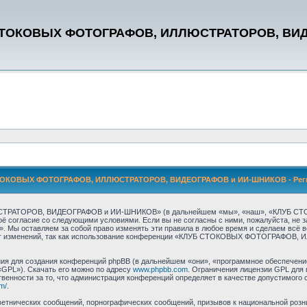
СТОКОВЫХ ФОТОГРАФОВ, ИЛЛЮСТРАТОРОВ, ВИ
ОКОВЫХ ФОТОГРАФОВ, ИЛЛЮСТРАТОРОВ, ВИДЕОГРАФОВ и ИИ-ШНИКОВ - Реги
СТРАТОРОВ, ВИДЕОГРАФОВ и ИИ-ШНИКОВ» (в дальнейшем «мы», «наш», «КЛУБ 
своё согласие со следующими условиями. Если вы не согласны с ними, пожалуйста, 
авляем за собой право изменять эти правила в любое время и сделаем всё возм
едмет изменений, так как использование конференции «КЛУБ СТОКОВЫХ ФОТОГРАФ
я для создания конференций phpBB (в дальнейшем «они», «программное обеспечение
«GPL»). Скачать его можно по адресу
www.phpbb.com
. Ограничения лицензии GPL для 
венности за то, что администрация конференций определяет в качестве допустимого 
m/
.
етнических сообщений, порнографических сообщений, призывов к национальной розн