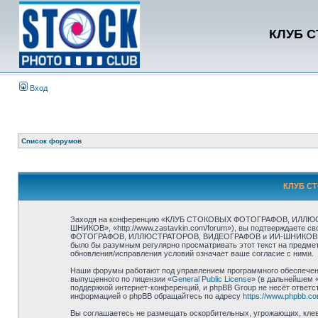
КЛУБ 
Вход
Список форумов
КЛУБ СТ
Заходя на конференцию «КЛУБ СТОКОВЫХ ФОТОГРАФОВ, ИЛЛЮ
ШНИКОВ», «http://www.zastavkin.com/forum»), вы подтверждаете 
ФОТОГРАФОВ, ИЛЛЮСТРАТОРОВ, ВИДЕОГРАФОВ и ИИ-ШНИКОВ». Мы ост
было бы разумным регулярно просматривать этот текст на пр
обновления/исправления условий означает ваше согласие с ними.
Наши форумы работают под управлением программного обеспечени
выпущенного по лицензии «
General Public License
» (в дальнейшем 
поддержкой интернет-конференций, и phpBB Group не несёт ответст
информацией о phpBB обращайтесь по адресу
https://www.phpbb.co
Вы соглашаетесь не размещать оскорбительных, угрожающих, клев