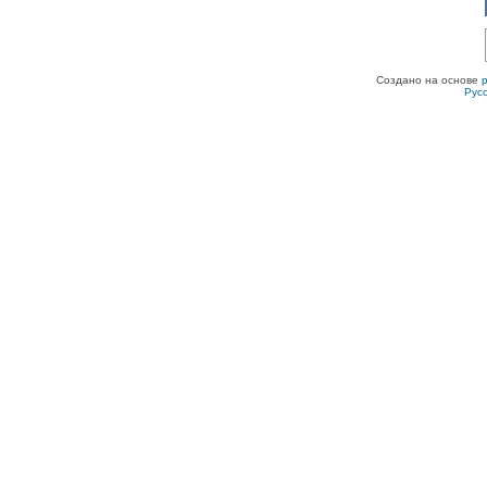
Создано на основе
Рус