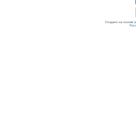
Создано на основе
Рус