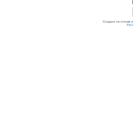
Создано на основе
Рус