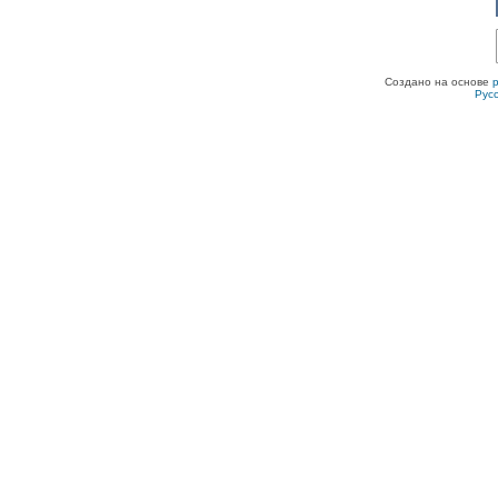
Создано на основе
Рус