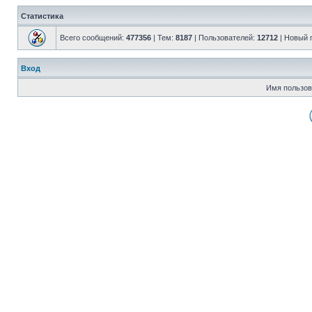
Статистика
Всего сообщений:
477356
| Тем:
8187
| Пользователей:
12712
| Новый 
Вход
Имя пользов