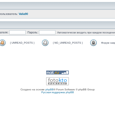
пользователь:
Valia90
ателя:
Пароль:
Автоматически входить при каждом посещени
{ UNREAD_POSTS }
{ NO_UNREAD_POSTS }
Форум зак
Создано на основе
phpBB
® Forum Software © phpBB Group
Русская поддержка phpBB