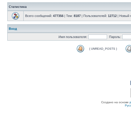
Статистика
Всего сообщений:
477356
| Тем:
8187
| Пользователей:
12712
| Новый 
Вход
Имя пользователя:
Пароль:
{ UNREAD_POSTS }
Создано на основе
Рус