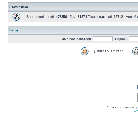
Статистика
Всего сообщений:
477356
| Тем:
8187
| Пользователей:
12712
| Новый 
Вход
Имя пользователя:
Пароль:
{ UNREAD_POSTS }
Создано на основе
Рус