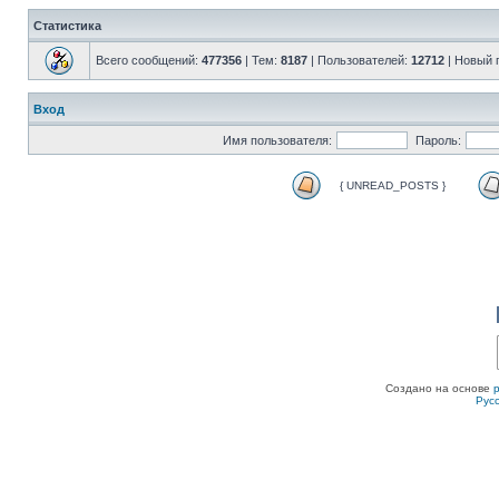
Статистика
Всего сообщений:
477356
| Тем:
8187
| Пользователей:
12712
| Новый 
Вход
Имя пользователя:
Пароль:
{ UNREAD_POSTS }
Создано на основе
Рус