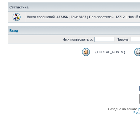
Статистика
Всего сообщений:
477356
| Тем:
8187
| Пользователей:
12712
| Новый 
Вход
Имя пользователя:
Пароль:
{ UNREAD_POSTS }
Создано на основе
Рус