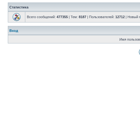
Статистика
Всего сообщений:
477355
| Тем:
8187
| Пользователей:
12712
| Новый 
Вход
Имя пользов