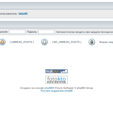
пользователь:
Valia90
ателя:
Пароль:
Автоматически входить при каждом посещени
{ UNREAD_POSTS }
{ NO_UNREAD_POSTS }
Форум зак
Создано на основе
phpBB
® Forum Software © phpBB Group
Русская поддержка phpBB