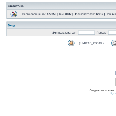
Статистика
Всего сообщений:
477356
| Тем:
8187
| Пользователей:
12712
| Новый 
Вход
Имя пользователя:
Пароль:
{ UNREAD_POSTS }
Создано на основе
Рус