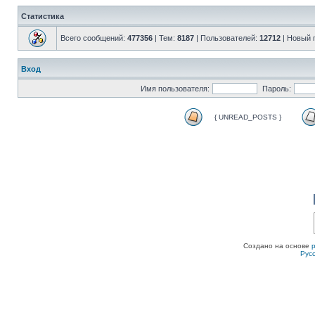
Статистика
Всего сообщений:
477356
| Тем:
8187
| Пользователей:
12712
| Новый 
Вход
Имя пользователя:
Пароль:
{ UNREAD_POSTS }
Создано на основе
Рус