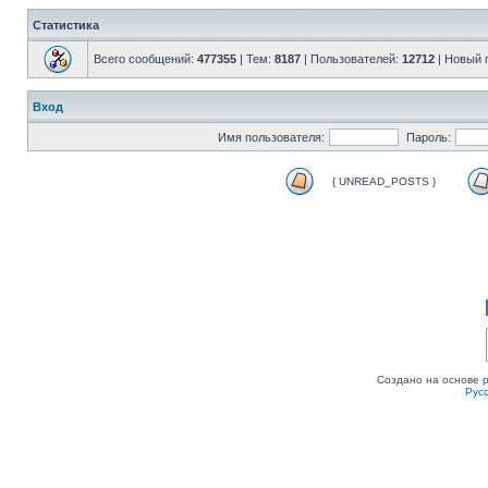
Статистика
Всего сообщений:
477355
| Тем:
8187
| Пользователей:
12712
| Новый 
Вход
Имя пользователя:
Пароль:
{ UNREAD_POSTS }
Создано на основе
Рус