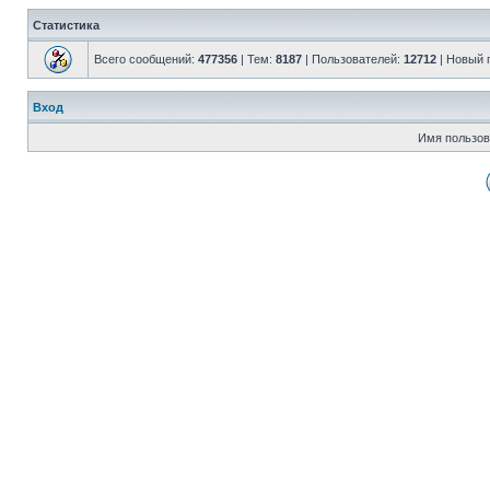
Статистика
Всего сообщений:
477356
| Тем:
8187
| Пользователей:
12712
| Новый 
Вход
Имя пользов