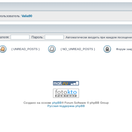
пользователь:
Valia90
ателя:
Пароль:
Автоматически входить при каждом посещени
{ UNREAD_POSTS }
{ NO_UNREAD_POSTS }
Форум зак
Создано на основе
phpBB
® Forum Software © phpBB Group
Русская поддержка phpBB