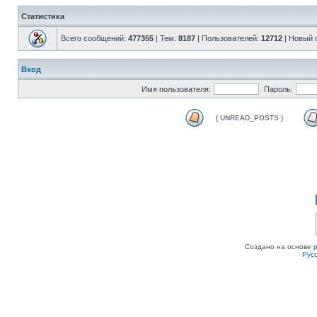
Статистика
Всего сообщений:
477355
| Тем:
8187
| Пользователей:
12712
| Новый 
Вход
Имя пользователя:
Пароль:
{ UNREAD_POSTS }
Создано на основе
Рус