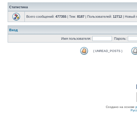
Статистика
Всего сообщений:
477355
| Тем:
8187
| Пользователей:
12712
| Новый 
Вход
Имя пользователя:
Пароль:
{ UNREAD_POSTS }
Создано на основе
Рус