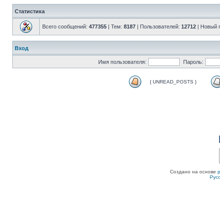
Статистика
Всего сообщений:
477355
| Тем:
8187
| Пользователей:
12712
| Новый 
Вход
Имя пользователя:
Пароль:
{ UNREAD_POSTS }
Создано на основе
Рус