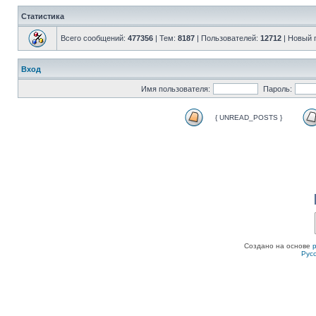
Статистика
Всего сообщений:
477356
| Тем:
8187
| Пользователей:
12712
| Новый 
Вход
Имя пользователя:
Пароль:
{ UNREAD_POSTS }
Создано на основе
Рус