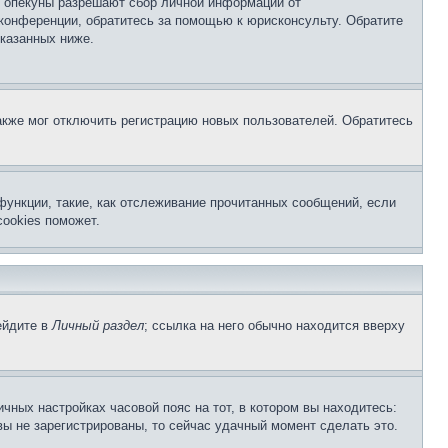
о опекуны разрешают сбор личной информации от
 конференции, обратитесь за помощью к юрисконсульту. Обратите
указанных ниже.
акже мог отключить регистрацию новых пользователей. Обратитесь
функции, такие, как отслеживание прочитанных сообщений, если
ookies поможет.
ейдите в
Личный раздел
; ссылка на него обычно находится вверху
чных настройках часовой пояс на тот, в котором вы находитесь:
 вы не зарегистрированы, то сейчас удачный момент сделать это.