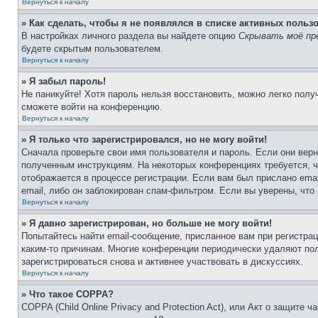
Вернуться к началу
» Как сделать, чтобы я не появлялся в списке активных польз
В настройках личного раздела вы найдете опцию
Скрывать моё пр
будете скрытым пользователем.
Вернуться к началу
» Я забыл пароль!
Не паникуйте! Хотя пароль нельзя восстановить, можно легко пол
сможете войти на конференцию.
Вернуться к началу
» Я только что зарегистрировался, но не могу войти!
Сначала проверьте свои имя пользователя и пароль. Если они верн
полученным инструкциям. На некоторых конференциях требуется, 
отображается в процессе регистрации. Если вам был прислано ema
email, либо он заблокирован спам-фильтром. Если вы уверены, что
Вернуться к началу
» Я давно зарегистрирован, но больше не могу войти!
Попытайтесь найти email-сообщение, присланное вам при регистрац
каким-то причинам. Многие конференции периодически удаляют по
зарегистрироваться снова и активнее участвовать в дискуссиях.
Вернуться к началу
» Что такое COPPA?
COPPA (Child Online Privacy and Protection Act), или Акт о защите