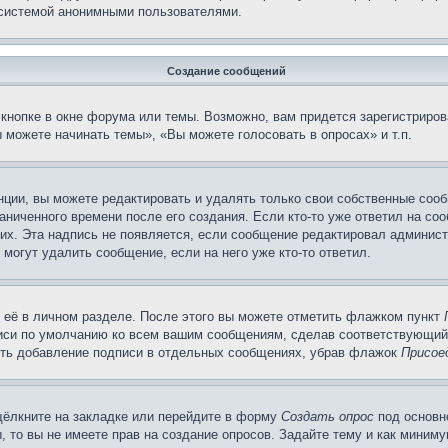
 системой анонимными пользователями.
Создание сообщений
кнопке в окне форума или темы. Возможно, вам придется зарегистриров
 можете начинать темы», «Вы можете голосовать в опросах» и т.п.
ции, вы можете редактировать и удалять только свои собственные сооб
ниченного времени после его создания. Если кто-то уже ответил на со
них. Эта надпись не появляется, если сообщение редактировал админист
 могут удалить сообщение, если на него уже кто-то ответил.
 её в личном разделе. После этого вы можете отметить флажком пункт
писи по умолчанию ко всем вашим сообщениям, сделав соответствующий
нить добавление подписи в отдельных сообщениях, убрав флажок
Присое
щёлкните на закладке или перейдите в форму
Создать опрос
под основн
, то вы не имеете прав на создание опросов. Задайте тему и как миним