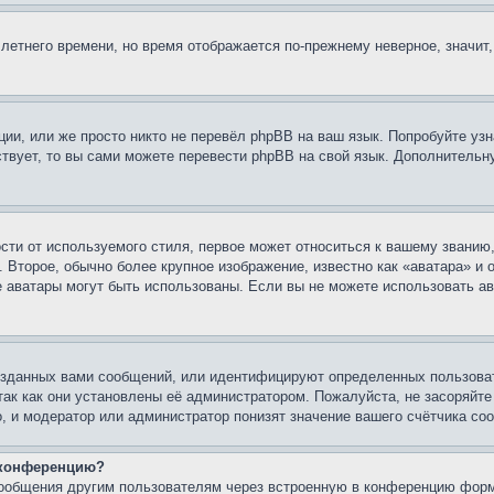
 летнего времени, но время отображается по-прежнему неверное, значит
ии, или же просто никто не перевёл phpBB на ваш язык. Попробуйте узн
ествует, то вы сами можете перевести phpBB на свой язык. Дополнител
ти от используемого стиля, первое может относиться к вашему званию, 
 Второе, обычно более крупное изображение, известно как «аватара» и
кие аватары могут быть использованы. Если вы не можете использовать
зданных вами сообщений, или идентифицируют определенных пользоват
так как они установлены её администратором. Пожалуйста, не засоряйт
, и модератор или администратор понизят значение вашего счётчика со
а конференцию?
сообщения другим пользователям через встроенную в конференцию форм