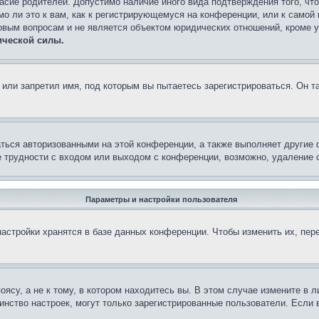
асие родителей. Допустимо наличие иного вида подтверждения того, чт
о ли это к вам, как к регистрирующемуся на конференции, или к самой
овым вопросам и не является объектом юридических отношений, кроме 
ической силы.
или запретил имя, под которым вы пытаетесь зарегистрироваться. Он т
аться авторизованными на этой конференции, а также выполняет другие 
 трудности с входом или выходом с конференции, возможно, удаление c
Параметры и настройки пользователя
астройки хранятся в базе данных конференции. Чтобы изменить их, пер
су, а не к тому, в котором находитесь вы. В этом случае измените в ли
ьшинство настроек, могут только зарегистрированные пользователи. Если