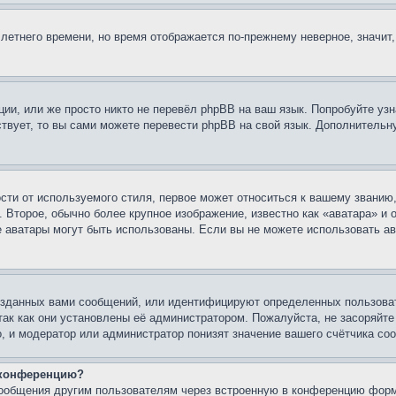
 летнего времени, но время отображается по-прежнему неверное, значит
ии, или же просто никто не перевёл phpBB на ваш язык. Попробуйте узн
ествует, то вы сами можете перевести phpBB на свой язык. Дополнител
ти от используемого стиля, первое может относиться к вашему званию, 
 Второе, обычно более крупное изображение, известно как «аватара» и
кие аватары могут быть использованы. Если вы не можете использовать
зданных вами сообщений, или идентифицируют определенных пользоват
так как они установлены её администратором. Пожалуйста, не засоряйт
, и модератор или администратор понизят значение вашего счётчика со
а конференцию?
сообщения другим пользователям через встроенную в конференцию форм