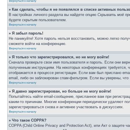
Вернуться к началу
» Как сделать, чтобы я не появлялся в списке активных польз
В настройках личного раздела вы найдете опцию
Скрывать моё пр
будете скрытым пользователем.
Вернуться к началу
» Я забыл пароль!
Не паникуйте! Хотя пароль нельзя восстановить, можно легко пол
сможете войти на конференцию.
Вернуться к началу
» Я только что зарегистрировался, но не могу войти!
Сначала проверьте свои имя пользователя и пароль. Если они верн
полученным инструкциям. На некоторых конференциях требуется, 
отображается в процессе регистрации. Если вам был прислано ema
email, либо он заблокирован спам-фильтром. Если вы уверены, что
Вернуться к началу
» Я давно зарегистрирован, но больше не могу войти!
Попытайтесь найти email-сообщение, присланное вам при регистрац
каким-то причинам. Многие конференции периодически удаляют по
зарегистрироваться снова и активнее участвовать в дискуссиях.
Вернуться к началу
» Что такое COPPA?
COPPA (Child Online Privacy and Protection Act), или Акт о защите