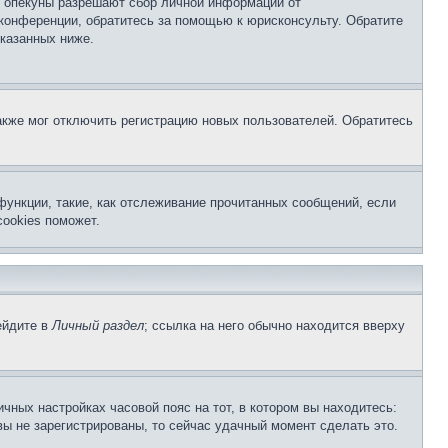
о опекуны разрешают сбор личной информации от
 конференции, обратитесь за помощью к юрисконсульту. Обратите
указанных ниже.
акже мог отключить регистрацию новых пользователей. Обратитесь
функции, такие, как отслеживание прочитанных сообщений, если
ookies поможет.
ейдите в
Личный раздел
; ссылка на него обычно находится вверху
чных настройках часовой пояс на тот, в котором вы находитесь:
 вы не зарегистрированы, то сейчас удачный момент сделать это.