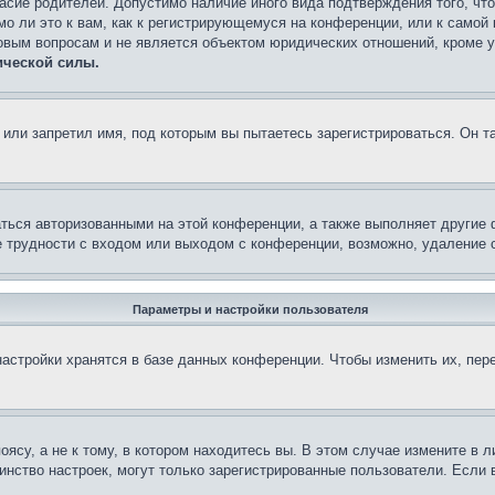
асие родителей. Допустимо наличие иного вида подтверждения того, чт
о ли это к вам, как к регистрирующемуся на конференции, или к самой
овым вопросам и не является объектом юридических отношений, кроме 
ической силы.
или запретил имя, под которым вы пытаетесь зарегистрироваться. Он т
аться авторизованными на этой конференции, а также выполняет другие 
 трудности с входом или выходом с конференции, возможно, удаление c
Параметры и настройки пользователя
астройки хранятся в базе данных конференции. Чтобы изменить их, пер
су, а не к тому, в котором находитесь вы. В этом случае измените в ли
ьшинство настроек, могут только зарегистрированные пользователи. Если