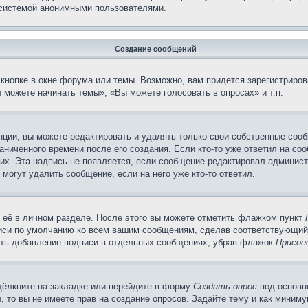
 системой анонимными пользователями.
Создание сообщений
кнопке в окне форума или темы. Возможно, вам придется зарегистриров
 можете начинать темы», «Вы можете голосовать в опросах» и т.п.
ции, вы можете редактировать и удалять только свои собственные сооб
ниченного времени после его создания. Если кто-то уже ответил на со
них. Эта надпись не появляется, если сообщение редактировал админист
 могут удалить сообщение, если на него уже кто-то ответил.
 её в личном разделе. После этого вы можете отметить флажком пункт
писи по умолчанию ко всем вашим сообщениям, сделав соответствующий
нить добавление подписи в отдельных сообщениях, убрав флажок
Присое
щёлкните на закладке или перейдите в форму
Создать опрос
под основн
, то вы не имеете прав на создание опросов. Задайте тему и как миним