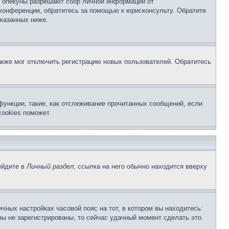
о опекуны разрешают сбор личной информации от
 конференции, обратитесь за помощью к юрисконсульту. Обратите
указанных ниже.
акже мог отключить регистрацию новых пользователей. Обратитесь
функции, такие, как отслеживание прочитанных сообщений, если
ookies поможет.
ейдите в
Личный раздел
; ссылка на него обычно находится вверху
чных настройках часовой пояс на тот, в котором вы находитесь:
 вы не зарегистрированы, то сейчас удачный момент сделать это.