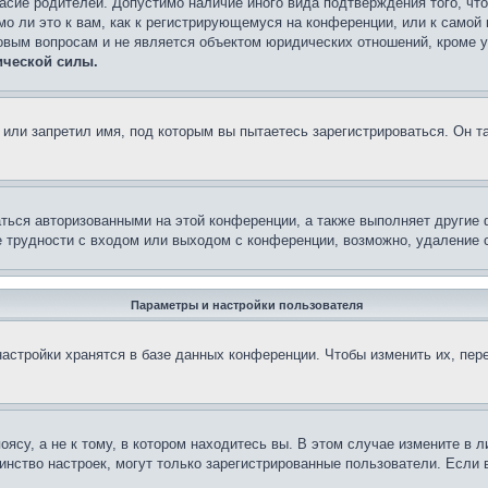
асие родителей. Допустимо наличие иного вида подтверждения того, чт
о ли это к вам, как к регистрирующемуся на конференции, или к самой
овым вопросам и не является объектом юридических отношений, кроме 
ической силы.
или запретил имя, под которым вы пытаетесь зарегистрироваться. Он т
аться авторизованными на этой конференции, а также выполняет другие 
 трудности с входом или выходом с конференции, возможно, удаление c
Параметры и настройки пользователя
астройки хранятся в базе данных конференции. Чтобы изменить их, пер
су, а не к тому, в котором находитесь вы. В этом случае измените в ли
ьшинство настроек, могут только зарегистрированные пользователи. Если