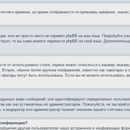
 летнего времени, но время отображается по-прежнему неверное, значит
ии, или же просто никто не перевёл phpBB на ваш язык. Попробуйте узн
ествует, то вы сами можете перевести phpBB на свой язык. Дополнител
ти от используемого стиля, первое может относиться к вашему званию, 
 Второе, обычно более крупное изображение, известно как «аватара» и
кие аватары могут быть использованы. Если вы не можете использовать
зданных вами сообщений, или идентифицируют определенных пользоват
так как они установлены её администратором. Пожалуйста, не засоряйт
, и модератор или администратор понизят значение вашего счётчика со
а конференцию?
сообщения другим пользователям через встроенную в конференцию форм