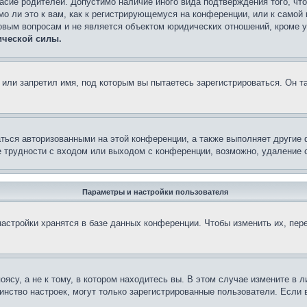
асие родителей. Допустимо наличие иного вида подтверждения того, чт
о ли это к вам, как к регистрирующемуся на конференции, или к самой
овым вопросам и не является объектом юридических отношений, кроме 
ической силы.
или запретил имя, под которым вы пытаетесь зарегистрироваться. Он т
аться авторизованными на этой конференции, а также выполняет другие 
 трудности с входом или выходом с конференции, возможно, удаление c
Параметры и настройки пользователя
астройки хранятся в базе данных конференции. Чтобы изменить их, пер
су, а не к тому, в котором находитесь вы. В этом случае измените в ли
ьшинство настроек, могут только зарегистрированные пользователи. Если