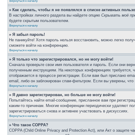
Вернуться к началу
» Как сделать, чтобы я не появлялся в списке активных польз
В настройках личного раздела вы найдете опцию
Скрывать моё пр
будете скрытым пользователем.
Вернуться к началу
» Я забыл пароль!
Не паникуйте! Хотя пароль нельзя восстановить, можно легко пол
сможете войти на конференцию.
Вернуться к началу
» Я только что зарегистрировался, но не могу войти!
Сначала проверьте свои имя пользователя и пароль. Если они верн
полученным инструкциям. На некоторых конференциях требуется, 
отображается в процессе регистрации. Если вам был прислано ema
email, либо он заблокирован спам-фильтром. Если вы уверены, что
Вернуться к началу
» Я давно зарегистрирован, но больше не могу войти!
Попытайтесь найти email-сообщение, присланное вам при регистрац
каким-то причинам. Многие конференции периодически удаляют по
зарегистрироваться снова и активнее участвовать в дискуссиях.
Вернуться к началу
» Что такое COPPA?
COPPA (Child Online Privacy and Protection Act), или Акт о защите