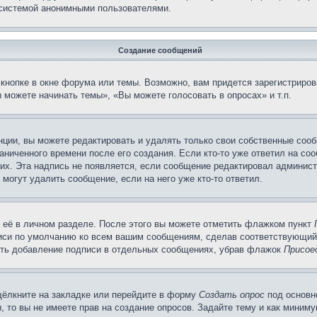
 системой анонимными пользователями.
Создание сообщений
кнопке в окне форума или темы. Возможно, вам придется зарегистриров
 можете начинать темы», «Вы можете голосовать в опросах» и т.п.
ции, вы можете редактировать и удалять только свои собственные сооб
ниченного времени после его создания. Если кто-то уже ответил на со
них. Эта надпись не появляется, если сообщение редактировал админист
 могут удалить сообщение, если на него уже кто-то ответил.
 её в личном разделе. После этого вы можете отметить флажком пункт
писи по умолчанию ко всем вашим сообщениям, сделав соответствующий
нить добавление подписи в отдельных сообщениях, убрав флажок
Присое
щёлкните на закладке или перейдите в форму
Создать опрос
под основн
, то вы не имеете прав на создание опросов. Задайте тему и как миним