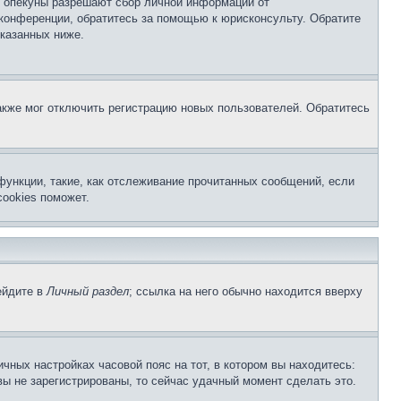
о опекуны разрешают сбор личной информации от
 конференции, обратитесь за помощью к юрисконсульту. Обратите
указанных ниже.
акже мог отключить регистрацию новых пользователей. Обратитесь
функции, такие, как отслеживание прочитанных сообщений, если
ookies поможет.
ейдите в
Личный раздел
; ссылка на него обычно находится вверху
чных настройках часовой пояс на тот, в котором вы находитесь:
 вы не зарегистрированы, то сейчас удачный момент сделать это.