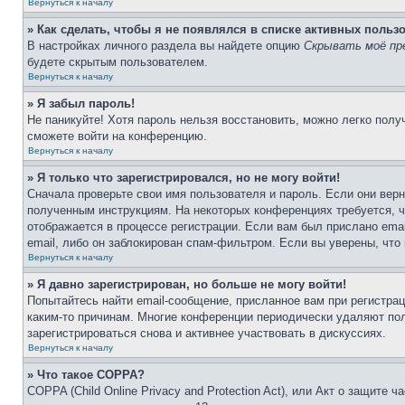
Вернуться к началу
» Как сделать, чтобы я не появлялся в списке активных польз
В настройках личного раздела вы найдете опцию
Скрывать моё пр
будете скрытым пользователем.
Вернуться к началу
» Я забыл пароль!
Не паникуйте! Хотя пароль нельзя восстановить, можно легко пол
сможете войти на конференцию.
Вернуться к началу
» Я только что зарегистрировался, но не могу войти!
Сначала проверьте свои имя пользователя и пароль. Если они верн
полученным инструкциям. На некоторых конференциях требуется, 
отображается в процессе регистрации. Если вам был прислано ema
email, либо он заблокирован спам-фильтром. Если вы уверены, что
Вернуться к началу
» Я давно зарегистрирован, но больше не могу войти!
Попытайтесь найти email-сообщение, присланное вам при регистрац
каким-то причинам. Многие конференции периодически удаляют по
зарегистрироваться снова и активнее участвовать в дискуссиях.
Вернуться к началу
» Что такое COPPA?
COPPA (Child Online Privacy and Protection Act), или Акт о защите