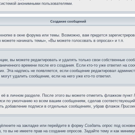
 системой анонимными пользователями.
Создание сообщений
кнопке в окне форума или темы. Возможно, вам придется зарегистриров
 можете начинать темы», «Вы можете голосовать в опросах» и т.п.
ции, вы можете редактировать и удалять только свои собственные сооб
ниченного времени после его создания. Если кто-то уже ответил на со
них. Эта надпись не появляется, если сообщение редактировал админист
 могут удалить сообщение, если на него уже кто-то ответил.
 её в личном разделе. После этого вы можете отметить флажком пункт
писи по умолчанию ко всем вашим сообщениям, сделав соответствующий
нить добавление подписи в отдельных сообщениях, убрав флажок
Присое
щёлкните на закладке или перейдите в форму
Создать опрос
под основн
, то вы не имеете прав на создание опросов. Задайте тему и как миним