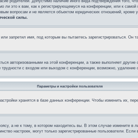
асие родителей. Допустимо наличие иного вида подтверждения того, чт
о ли это к вам, как к регистрирующемуся на конференции, или к самой
овым вопросам и не является объектом юридических отношений, кроме 
ической силы.
или запретил имя, под которым вы пытаетесь зарегистрироваться. Он т
аться авторизованными на этой конференции, а также выполняет другие 
 трудности с входом или выходом с конференции, возможно, удаление c
Параметры и настройки пользователя
астройки хранятся в базе данных конференции. Чтобы изменить их, пер
су, а не к тому, в котором находитесь вы. В этом случае измените в ли
ьшинство настроек, могут только зарегистрированные пользователи. Если