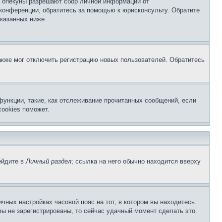
о опекуны разрешают сбор личной информации от
 конференции, обратитесь за помощью к юрисконсульту. Обратите
указанных ниже.
акже мог отключить регистрацию новых пользователей. Обратитесь
функции, такие, как отслеживание прочитанных сообщений, если
ookies поможет.
ейдите в
Личный раздел
; ссылка на него обычно находится вверху
чных настройках часовой пояс на тот, в котором вы находитесь:
 вы не зарегистрированы, то сейчас удачный момент сделать это.