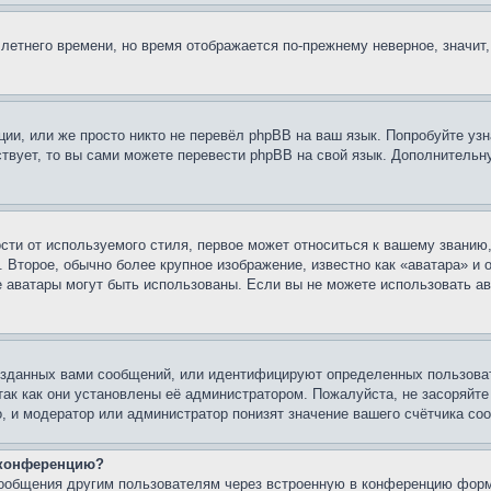
 летнего времени, но время отображается по-прежнему неверное, значит
ии, или же просто никто не перевёл phpBB на ваш язык. Попробуйте узн
ествует, то вы сами можете перевести phpBB на свой язык. Дополнител
ти от используемого стиля, первое может относиться к вашему званию, 
 Второе, обычно более крупное изображение, известно как «аватара» и
кие аватары могут быть использованы. Если вы не можете использовать
зданных вами сообщений, или идентифицируют определенных пользоват
так как они установлены её администратором. Пожалуйста, не засоряйт
, и модератор или администратор понизят значение вашего счётчика со
а конференцию?
сообщения другим пользователям через встроенную в конференцию форм